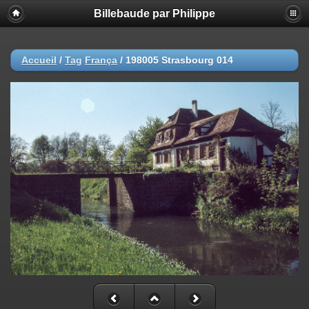
Billebaude par Philippe
Accueil
/
Tag
França
/
198005 Strasbourg 014