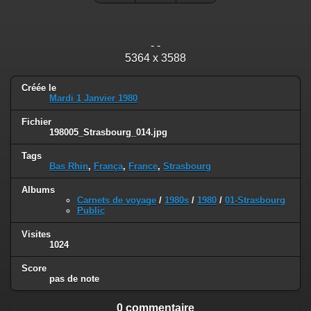
- -
5364 x 3588
Créée le
Mardi 1 Janvier 1980
Fichier
198005_Strasbourg_014.jpg
Tags
Bas Rhin
,
França
,
France
,
Strasbourg
Albums
Carnets de voyage
/
1980s
/
1980
/
01-Strasbourg
Public
Visites
1024
Score
pas de note
0 commentaire