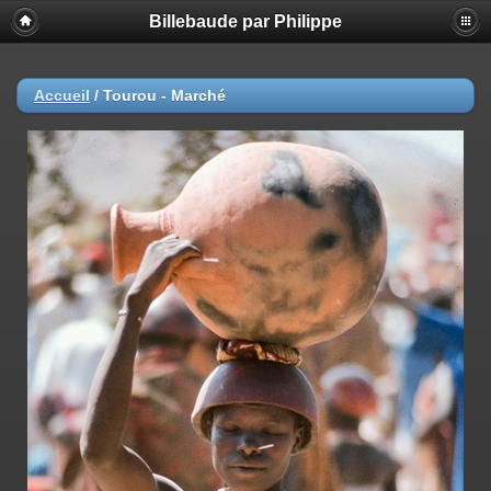
Billebaude par Philippe
Accueil
/
Tourou - Marché