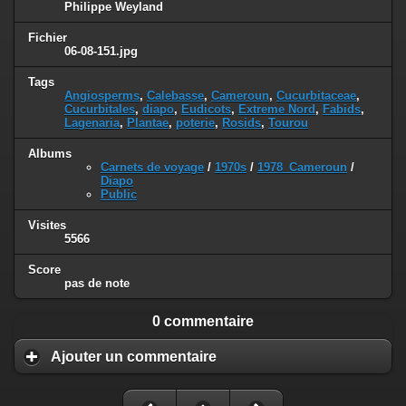
Philippe Weyland
Fichier
06-08-151.jpg
Tags
Angiosperms
,
Calebasse
,
Cameroun
,
Cucurbitaceae
,
Cucurbitales
,
diapo
,
Eudicots
,
Extreme Nord
,
Fabids
,
Lagenaria
,
Plantae
,
poterie
,
Rosids
,
Tourou
Albums
Carnets de voyage
/
1970s
/
1978_Cameroun
/
Diapo
Public
Visites
5566
Score
pas de note
0 commentaire
Ajouter un commentaire