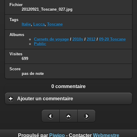
Fichier
20120921_Toscane_027.jpg
Tags
Italie
,
Lucca
,
Toscane
Albums
Carnets de voyage
/
2010s
/
2012
/
09-20 Toscane
Public
Visites
699
Score
pas de note
0 commentaire
Ajouter un commentaire
Propulsé par
Piwigo
- Contacter
Webmestre