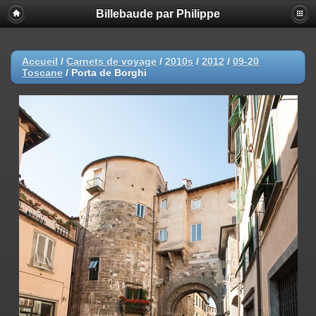
Billebaude par Philippe
Accueil
/
Carnets de voyage
/
2010s
/
2012
/
09-20
Toscane
/
Porta de Borghi