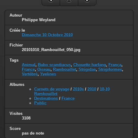
Auteur
Philippe Weyland
Créée le
Dimanche 10 Octobre 2010
Fichier
20101010_Rambouillet_050.jpg
Tags
Animal
,
Bubo scandiacus
,
Chouette harfang
,
França
,
France
,
Oiseau
,
Rambouillet
,
Strigidae
,
Strigiformes
,
Vertébré
,
Yvelines
Albums
Carnets de voyage
/
2010s
/
2010
/
10-10
Rambouillet
Destinations
/
France
Public
Visites
3108
Score
pas de note