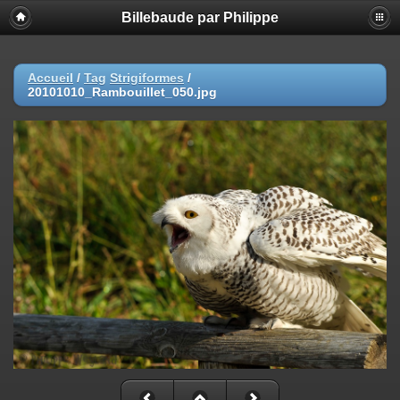
Billebaude par Philippe
Accueil
/
Tag
Strigiformes
/
20101010_Rambouillet_050.jpg