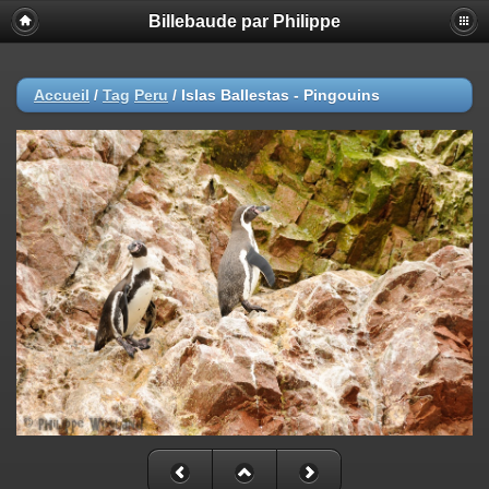
Billebaude par Philippe
Accueil
/
Tag
Peru
/
Islas Ballestas - Pingouins