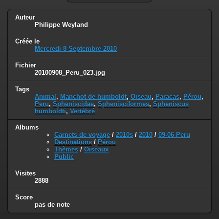
Auteur
Philippe Weyland
Créée le
Mercredi 8 Septembre 2010
Fichier
20100908_Peru_023.jpg
Tags
Animal
,
Manchot de humboldt
,
Oiseau
,
Paracas
,
Pérou
,
Peru
,
Spheniscidae
,
Sphenisciformes
,
Spheniscus
humboldti
,
Vertébré
Albums
Carnets de voyage
/
2010s
/
2010
/
09-06 Peru
Destinations
/
Pérou
Thèmes
/
Oiseaux
Public
Visites
2888
Score
pas de note